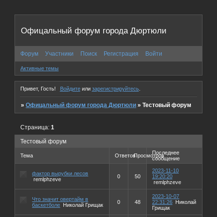
Офицальный форум города Дюртюли
Форум
Участники
Поиск
Регистрация
Войти
Активные темы
Привет, Гость!
Войдите
или
зарегистрируйтесь
.
»
Офицальный форум города Дюртюли
»
Тестовый форум
Страница:
1
Тестовый форум
Последнее
Тема
Ответов
Просмотров
сообщение
2023-11-10
фактор вырубки лесов
0
50
19:20:20
remlphzeve
remlphzeve
2023-10-07
Что значит овертайм в
0
48
22:31:26
Николай
баскетболе
Николай Грищак
Грищак