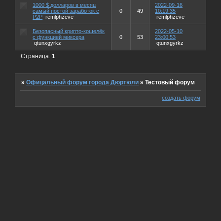
1000 $ долларов в месяц
2022-09-16
самый постой заработок с
0
49
10:19:35
P2P
remlphzeve
remlphzeve
Безопасный крипто-кошелёк
2022-05-10
с функцией миксера
0
53
23:00:53
qtunxgyrkz
qtunxgyrkz
Страница:
1
»
Офицальный форум города Дюртюли
»
Тестовый форум
создать форум