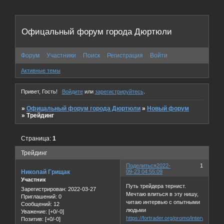
Офицальный форум города Дюртюли
Форум
Участники
Поиск
Регистрация
Войти
Активные темы
Привет, Гость!
Войдите
или
зарегистрируйтесь
.
»
Офицальный форум города Дюртюли
»
Новый форум
»
Трейдинг
Страница:
1
Трейдинг
Поделиться
2022-
1
Николай Грищак
09-23 04:55:09
Участник
Путь трейдера тернист.
Зарегистрирован
: 2022-03-27
Мечтаю влиться в эту нишу,
Приглашений:
0
читаю интервью с опытными
Сообщений:
12
людьми
Уважение:
[+0/-0]
https://fortrader.org/promo/intervju-
Позитив:
[+0/-0]