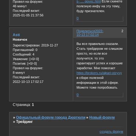
s- … govec.html
Если скинете
Провел на форуме:
46 минут
полезную инфу на эту тему,
Последний визит:
буду признателен.
2025-01-05 21:37:56
0
Поделиться
2022-
2
Asti
10-13 17:02:14
Новичок
Вы все правильно сказали.
Зарегистрирован
: 2019-11-27
Стать трейдером не слишком
Приглашений:
0
просто, но если все
Сообщений:
4
получится. то это
Уважение:
[+0/-0]
гарантирует успех и хорошие
Позитив:
[+0/-0]
заработки. Мне помогает
Провел на форуме:
8 минут
https://brokers.ru/alpari-otzyvy
Последний визит:
в сборе полезной
2022-10-13 17:02:17
информации в этой сфере.
Можете тоже попробовать.
0
Страница:
1
»
Офицальный форум города Дюртюли
»
Новый форум
»
Трейдинг
создать форум