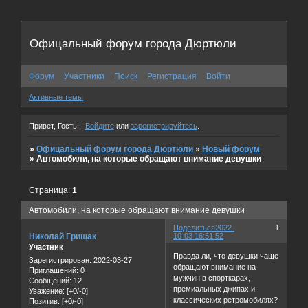
Офицальный форум города Дюртюли
Форум
Участники
Поиск
Регистрация
Войти
Активные темы
Привет, Гость!
Войдите
или
зарегистрируйтесь
.
»
Офицальный форум города Дюртюли
»
Новый форум
»
Автомобили, на которые обращают внимание девушки
Страница:
1
Автомобили, на которые обращают внимание девушки
Поделиться
2022-
1
Николай Грищак
10-03 16:51:52
Участник
Правда ли, что девушки чаще
Зарегистрирован
: 2022-03-27
обращают внимание на
Приглашений:
0
мужчин в спорткарах,
Сообщений:
12
премиальных джипах и
Уважение:
[+0/-0]
классических ретромобилях?
Позитив:
[+0/-0]