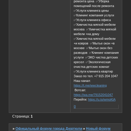
ремонта цена ✅Уборка
помещений после ремонта
✅Услуги клининга цены
✅Клининг компания услуги
✅Услуги клининга офиса
✅Химчистка мягкой мебели
москва ✅Химчистка мягкой
мебели +на дому
✅Химчистка мягкой мебели
+и ковров ✅Мытье окон +в
москве ✅Мытье окон без
разводов ✅Клининг компания
услуги ✅ЭКО чистка детских
кресел ✅Экологическая
очистка детских комнат
✅Услуги клининга квартир
Заказ по тел. +7 915 204 1047
Наш канал:
https://t.me/wwcleaning
Вотсап:
https://wa.me/79152041047
Перейти:
https://u.to/wmoKIA
0
Страница:
1
»
Офицальный форум города Дюртюли
»
Новый форум