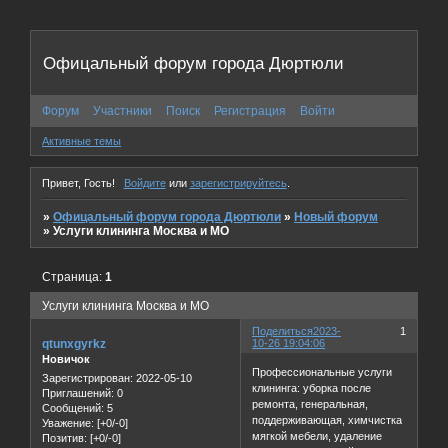
Офицальный форум города Дюртюли
Форум
Участники
Поиск
Регистрация
Войти
Активные темы
Привет, Гость!
Войдите
или
зарегистрируйтесь
.
»
Офицальный форум города Дюртюли
»
Новый форум
»
Услуги клининга Москва и МО
Страница:
1
Услуги клининга Москва и МО
Поделиться
2023-
1
qtunxgyrkz
10-26 19:04:06
Новичок
Профессиональные услуги
Зарегистрирован
: 2022-05-10
клининга: уборка после
Приглашений:
0
ремонта, генеральная,
Сообщений:
5
поддерживающая, химчистка
Уважение:
[+0/-0]
мягкой мебели, удаление
Позитив:
[+0/-0]