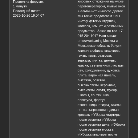
жировых отложений на кухне
Провел на форуме:
1 минуту
парогенератором, мытье окон
Последний визит:
+ альпинист и многое другое.
2023-10-26 19:04:07
Мы также предлагаем ЭКО-
чистку детских игрушек,
колясок, комнат и различных
предметов. Заказ по тел. +7
915 204 1047 Наш канал:
t.me/wwcleaning Москва и
Московская область Услуги
клининга офиса, квартиры:
грязь, пыль, разводы,
зеркала, плитка, цемент,
краска, светильники, люстры,
свч, холодильник, духовка,
плита, варочная панель,
вытяжка, розетки,
выключатели, керамика,
смесители, скотч, мусор,
шкафы, сантехника,
плинтуса, фартук,
столешница, стирка, глажка,
пятна, загрязнения, диван,
кровать ✅Уборка квартиры
после ремонта ✅Уборка
после ремонта цена ✅Уборка
после ремонта москва
✅Уборка квартиры после